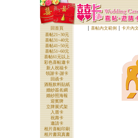
｜
｜
回首頁
喜帖內文範例
卡片內
喜帖21~30元
喜帖31~40元
喜帖41~50元
喜帖51~60元
喜帖61元以上
彩色喜帖邀卡
新人祝福卡
領謝卡‧謝卡
回函卡
酒瓶飲料貼紙
婚紗簽名綢
婚紗照海報
迎賓牌
立牌展式架
入厝卡
祝壽卡
邀請卡
相片喜帖印刷
相片書寫真書